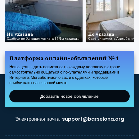
Не указана
Не указана
Сдаётся не большая комната (7,5м квадратных), в тихом городке Sant Cebria de Vallalta
Платформа онлайн-объявлений № 1
Наша цель - дать возможность каждому человеку в стране
самостоятельно общаться с покупателями и продавцами в
Интернете. Мы заботимся о вас и о сделках, которые
приближают вас к вашей мечте.
Добавить новое объявление
Электронная почта:
support@barselona.org