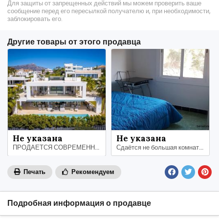
Для защиты от запрещенных действий мы можем проверить ваше
сообщение перед его пересылкой получателю и, при необходимости,
заблокировать его.
Другие товары от этого продавца
Не указана
Не указана
ПРОДАЕТСЯ СОВРЕМЕННАЯ РОСКОШНАЯ ВИЛЛА В ПРЕСТИЖНОМ ЗАКРЫТОМ СООБЩЕСТВЕ
Сдаётся не большая комната (7,5м квадратных), в тихом городке Sant Cebria de Vallalta
Печать
Рекомендуем
Подробная информация о продавце