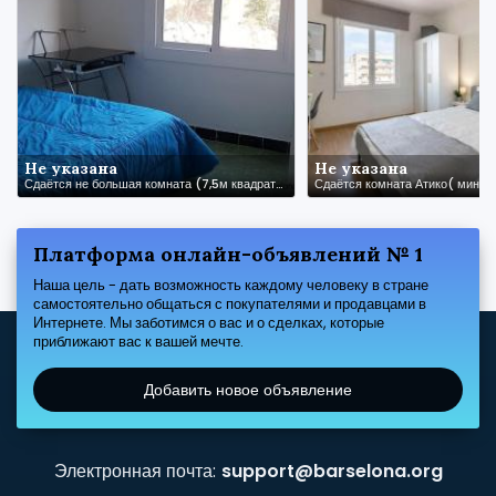
Не указана
Не указана
Сдаётся не большая комната (7,5м квадратных), в тихом городке Sant Cebria de Vallalta
Платформа онлайн-объявлений № 1
Наша цель - дать возможность каждому человеку в стране
самостоятельно общаться с покупателями и продавцами в
Интернете. Мы заботимся о вас и о сделках, которые
приближают вас к вашей мечте.
Добавить новое объявление
Электронная почта:
support@barselona.org